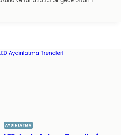
 huzurlu ve rahatlatıcı bir gece ortamı
AYDINLATMA