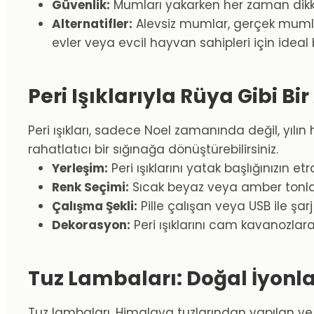
Güvenlik:
Mumları yakarken her zaman dikka
Alternatifler:
Alevsiz mumlar, gerçek mumları
evler veya evcil hayvan sahipleri için ideal 
Peri Işıklarıyla Rüya Gibi B
Peri ışıkları, sadece Noel zamanında değil, yılı
rahatlatıcı bir sığınağa dönüştürebilirsiniz.
Yerleşim:
Peri ışıklarını yatak başlığınızın et
Renk Seçimi:
Sıcak beyaz veya amber tonlarınd
Çalışma Şekli:
Pille çalışan veya USB ile şarj 
Dekorasyon:
Peri ışıklarını cam kavanozlara
Tuz Lambaları: Doğal İyonla
Tuz lambaları, Himalaya tuzlarından yapılan ve ı