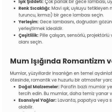
Işık Şiddeti:
Çok parlak bir gece lambası, uykun
Renk Sıcaklığı:
Mavi ışık, uykuyu tetikleyen
turuncu, kırmızı) bir gece lambası seçin.
Yerleşim:
Gece lambasını, doğrudan gözünü
yerleştirmek idealdir.
Çeşitlilik:
Pille çalışan, sensörlü, projektör
olanı seçin.
Mum Işığında Romantizm ve
Mumlar, yüzyıllardır insanlığın en temel aydın
ötesinde, romantik ve huzurlu bir atmosfer yar
Doğal Malzemeler:
Parafin bazlı mumlar ye
tercih edin. Bu mumlar, daha temiz yanar v
Esansiyel Yağlar:
Lavanta, papatya veya sa
olabilir.