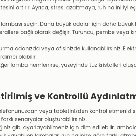
esini artırır. Ayrıca, stresi azaltmaya, ruh halini iyi
lambası seçin. Daha büyük odalar için daha büyük bi
nerallere bağlı olarak değişir. Turuncu, pembe veya k
ma odanızda veya ofisinizde kullanabilirsiniz. Elektr
ımcı olabilir.
r lamba nemlenirse, yüzeyinde tuz kristalleri oluşab
eştirilmiş ve Kontrollü Aydınla
 telefonunuzdan veya tabletinizden kontrol etmenizi sağ
farklı senaryolar oluşturabilirsiniz.
iğiniz gibi ayarlayabilmeniz için dim edilebilir lambala
ışık yayabilen lambalar, ruh halinize göre farklı atm