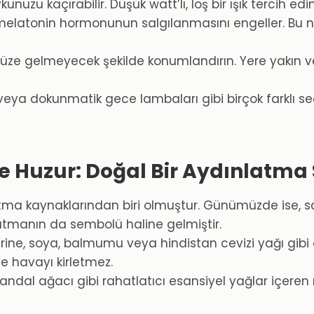
uzu kaçırabilir. Düşük watt’lı, loş bir ışık tercih edin
 melatonin hormonunun salgılanmasını engeller. Bu ne
ze gelmeyecek şekilde konumlandırın. Yere yakın 
lü veya dokunmatik gece lambaları gibi birçok farklı 
 Huzur: Doğal Bir Aydınlatma
latma kaynaklarından biri olmuştur. Günümüzde ise,
atmanın da sembolü haline gelmiştir.
rine, soya, balmumu veya hindistan cevizi yağı gib
e havayı kirletmez.
ndal ağacı gibi rahatlatıcı esansiyel yağlar içer