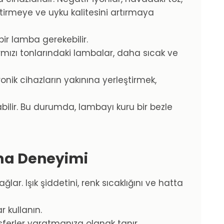
leştirmeye ve uyku kalitesini artırmaya
r lamba gerekebilir.
ırmızı tonlarındaki lambalar, daha sıcak ve
onik cihazların yakınına yerleştirmek,
ilir. Bu durumda, lambayı kuru bir bezle
tma Deneyimi
lar. Işık şiddetini, renk sıcaklığını ve hatta
r kullanın.
osferler yaratmanıza olanak tanır.