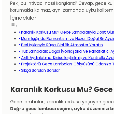
Peki, bu ihtiyacı nasıl karşılarız? Cevap, gece k
korumakla kalmaz, aynı zamanda uyku kalitemizi ar
İçindekiler
Karanlık Korkusu Mu? Gece Lambalarıyla Dost Olu
Mum Işığında Romantizm ve Huzur: Doğal Bir Ayd
Peri Işıklarıyla Rüya Gibi Bir Atmosfer Yaratın
Tuz Lambaları: Doğal İyonlaştırıcı ve Rahatlatıcı 
Akıllı Aydınlatma: Kişiselleştirilmiş ve Kontrollü 
Projektörlü Gece Lambaları: Gökyüzünü Odanıza T
Sıkça Sorulan Sorular
Karanlık Korkusu Mu? Gece
Gece lambaları, karanlık korkusu yaşayan çocukl
Doğru gece lambası seçimi, uyku düzeninizi b