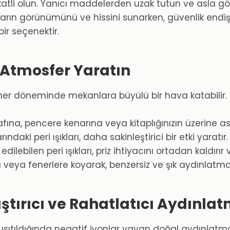
tli olun. Yanıcı maddelerden uzak tutun ve asla gö
n görünümünü ve hissini sunarken, güvenlik endişele
bir seçenektir.
ir Atmosfer Yaratın
n her döneminde mekanlara büyülü bir hava katabilir. 
rafına, pencere kenarına veya kitaplığınızın üzerine asa
aki peri ışıkları, daha sakinleştirici bir etki yaratır.
edilebilen peri ışıkları, priz ihtiyacını ortadan kaldırı
 veya fenerlere koyarak, benzersiz ve şık aydınlatma 
ştırıcı ve Rahatlatıcı Aydınla
sıtıldığında negatif iyonlar yayan doğal aydınlatma 