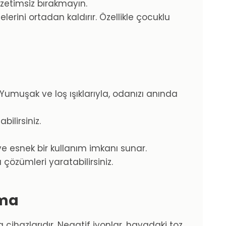
zetimsiz bırakmayın.
rini ortadan kaldırır. Özellikle çocuklu
Yumuşak ve loş ışıklarıyla, odanızı anında
bilirsiniz.
r ve esnek bir kullanım imkanı sunar.
çözümleri yaratabilirsiniz.
tma
cihazlarıdır. Negatif iyonlar, havadaki toz,