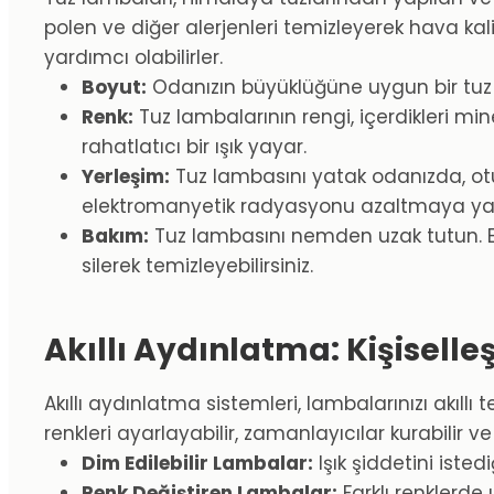
polen ve diğer alerjenleri temizleyerek hava kalit
yardımcı olabilirler.
Boyut:
Odanızın büyüklüğüne uygun bir tuz 
Renk:
Tuz lambalarının rengi, içerdikleri mi
rahatlatıcı bir ışık yayar.
Yerleşim:
Tuz lambasını yatak odanızda, otur
elektromanyetik radyasyonu azaltmaya yard
Bakım:
Tuz lambasını nemden uzak tutun. Eğe
silerek temizleyebilirsiniz.
Akıllı Aydınlatma: Kişisell
Akıllı aydınlatma sistemleri, lambalarınızı akıllı
renkleri ayarlayabilir, zamanlayıcılar kurabilir ve 
Dim Edilebilir Lambalar:
Işık şiddetini isted
Renk Değiştiren Lambalar:
Farklı renklerde 