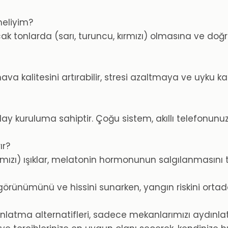
meliyim?
 sıcak tonlarda (sarı, turuncu, kırmızı) olmasına ve
va kalitesini artırabilir, stresi azaltmaya ve uyku kal
kolay kuruluma sahiptir. Çoğu sistem, akıllı telefonun
ır?
ırmızı) ışıklar, melatonin hormonunun salgılanmasını 
ünümünü ve hissini sunarken, yangın riskini ortadan 
ınlatma alternatifleri, sadece mekanlarımızı aydınl