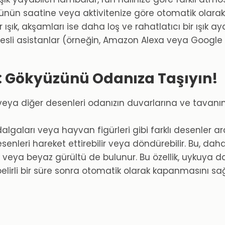
 günün saatine veya aktivitenize göre otomatik olarak
ışık, akşamları ise daha loş ve rahatlatıcı bir ışık ayar
sesli asistanlar (örneğin, Amazon Alexa veya Google As
: Gökyüzünü Odanıza Taşıyın!
i veya diğer desenleri odanızın duvarlarına ve tavanına
 dalgaları veya hayvan figürleri gibi farklı desenler a
enleri hareket ettirebilir veya döndürebilir. Bu, daha d
 veya beyaz gürültü de bulunur. Bu özellik, uykuya dal
lirli bir süre sonra otomatik olarak kapanmasını sağl